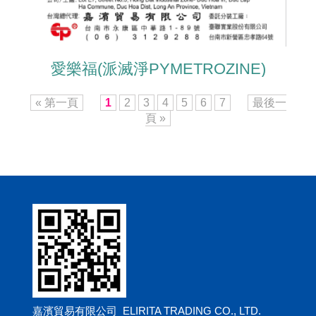
愛樂福(派滅淨PYMETROZINE)
« 第一頁
1
2
3
4
5
6
7
最後一
頁 »
嘉濱貿易有限公司 ELIRITA TRADING CO., LTD.