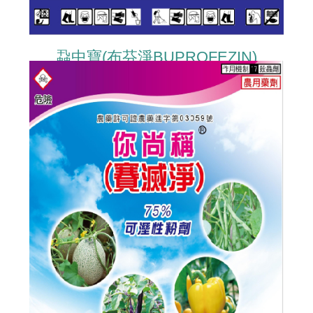
蝨中寶(布芬淨BUPROFEZIN)