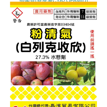
抑菌寶(賽座滅CYAZOFAMID)