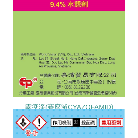
露疫淨(賽座滅CYAZOFAMID)