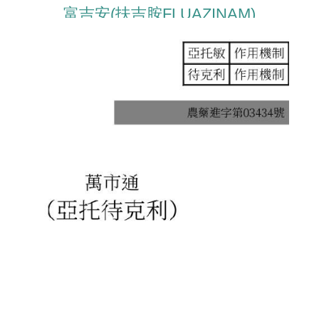
富吉安(扶吉胺FLUAZINAM)