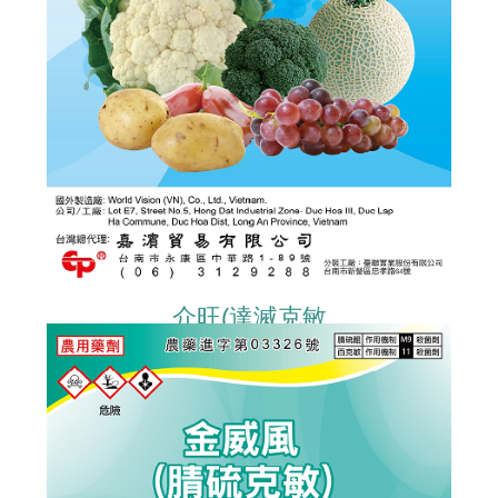
介旺(達滅克敏
PYRACLOSTROBIN+DIMETHOMORPH