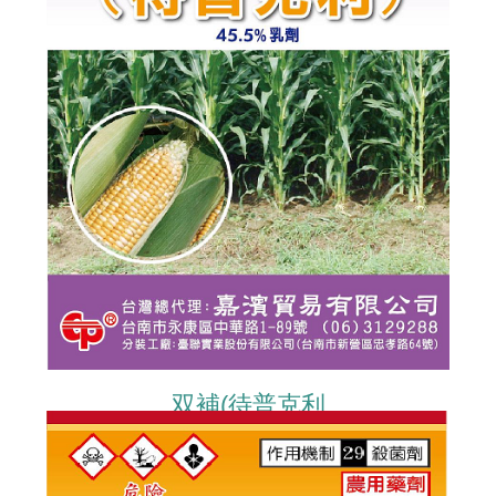
双補(待普克利
DIFENOCONAZOLE+PROPICONAZOL