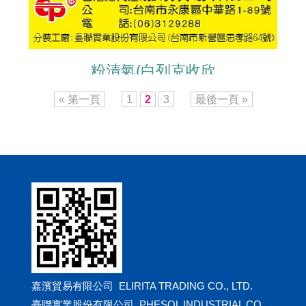
粉清氣(白列克收欣
BOSCALID+KRESOXIM-
« 第一頁
1
2
3
最後一頁 »
METHYL)
嘉濱貿易有限公司 ELIRITA TRADING CO., LTD.
臺聯實業股份有限公司 PHESOL INDUSTRIAL CO.,