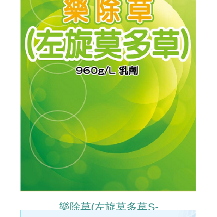
樂除草(左旋莫多草S-