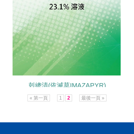
剋總清(依滅草IMAZAPYR)
« 第一頁
1
2
最後一頁 »