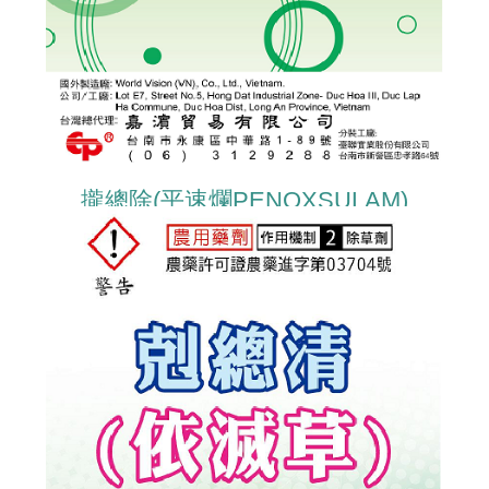
攏總除(平速爛PENOXSULAM)