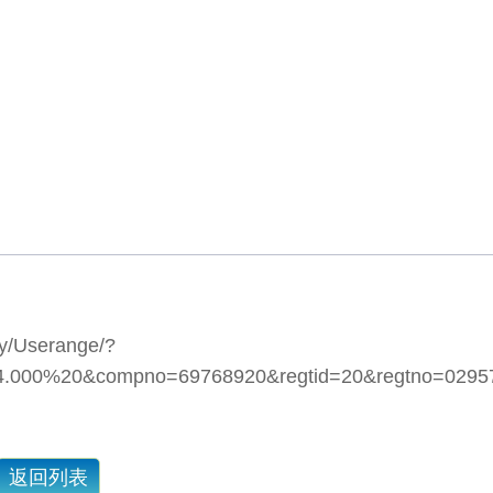
ery/Userange/?
.000%20&compno=69768920&regtid=20&regtno=02957