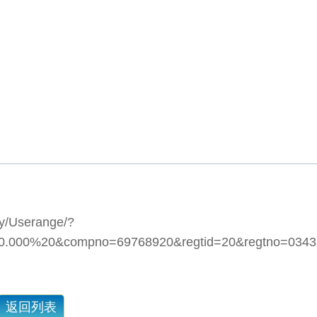
ery/Userange/?
.000%20&compno=69768920&regtid=20&regtno=0343